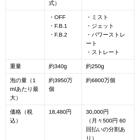
式）
・OFF
・ミスト
・F.B.1
・ジェット
・F.B.2
・パワーストレ
ート
・ストレート
重量
約340g
約250g
泡の量（1
約3950万
約6800万個
mlあたり最
個
大）
価格（税
18,480円
30,000円
込）
（月々500円 60
回払いの分割あ
り）